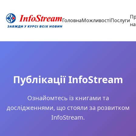
П
Головна
Можливості
Послуги
на
Публікації InfoStream
Ознайомтесь із книгами та
дослідженнями, що стояли за розвитком
InfoStream.