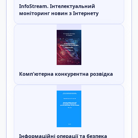
InfoStream. Інтелектуальний
моніторинг новин з Інтернету
Комп'ютерна конкурентна розвiдка
Iнформацiйнi операцiї та безпека